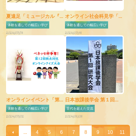
夏遠足「ミュージカル『...
オンライン社会科見学「...
体験を通しての幅広い学び
体験を通しての幅広い学び
2024/07/31
2024/07/11
オンラインイベント「第...
日本放課後学会 第１回...
体験を通しての幅広い学び
世代を超えた交流
2024/07/02
2024/06/08
...
4
5
6
7
8
9
10
11