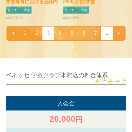
学童保育における記録の...
2/23(月/祝)学童...
セミナー・研修
セミナー・研修
2026/02/04
2026/01/30
1
2
3
4
5
6
7
...
ベネッセ 学童クラブ本駒込の料金体系
入会金
20,000
円