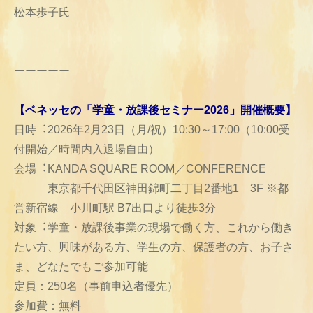
松本歩子氏
ーーーーー
【ベネッセの「学童・放課後セミナー2026」開催概要】
日時︓2026年2月23日（月/祝）10:30～17:00（10:00受
付開始／時間内入退場自由）
会場︓KANDA SQUARE ROOM／CONFERENCE
東京都千代田区神田錦町二丁目2番地1 3F ※都
営新宿線 小川町駅 B7出口より徒歩3分
対象︓学童・放課後事業の現場で働く方、これから働き
たい方、興味がある方、学生の方、保護者の方、お子さ
ま、どなたでもご参加可能
定員：250名（事前申込者優先）
参加費：無料