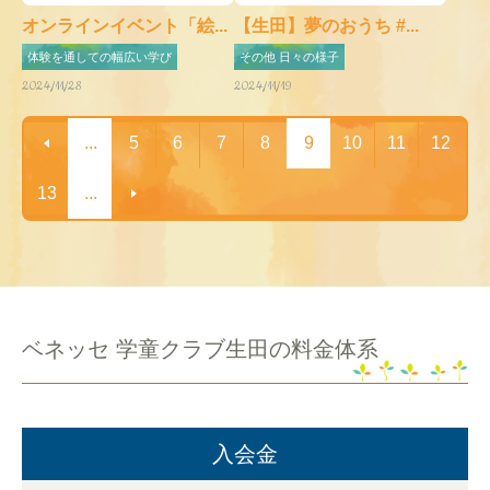
オンラインイベント「絵...
【生田】夢のおうち #...
体験を通しての幅広い学び
その他 日々の様子
2024/11/28
2024/11/19
...
5
6
7
8
9
10
11
12
13
...
ベネッセ 学童クラブ生田の料金体系
入会金