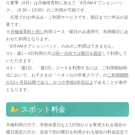
※夏季（8月）は月極保育料に加えて「8月AMオプションパッ
ク」（8:30～13:00）のご利用が可能です。
任意でのお申込み・ご利用サービスです。期日までに申込が必
要です。
※
月極保育料と同じ
利用コース・曜日のみ適用可。利用曜日にあ
わせた利用となります。
「8月AMオプションパック」のみのご利用はできません。
※1：週1～3日利用の方は
同一月内では曜日を固定
して利用して
いただきます。
※2：「週1日」「週2日」コースを利用するには、ご利用開始時
点において、お子さまが「ベネッセの学童クラブ」の
ご利用期間
が13ヶ月目以降であり、かつ小学校3年生以上
であることが条件
となります。
スポット料金
月極利用の方で、学校休業日など1日預かりを希望される場合や
曜日固定の方が、追加で別の曜日を利用される場合の料金設定で