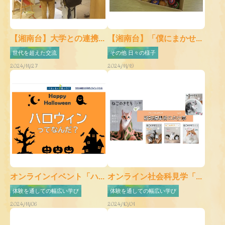
【湘南台】大学との連携...
【湘南台】「僕にまかせ...
世代を超えた交流
その他 日々の様子
2024/11/27
2024/11/19
オンラインイベント「ハ...
オンライン社会科見学「...
体験を通しての幅広い学び
体験を通しての幅広い学び
2024/11/06
2024/10/01