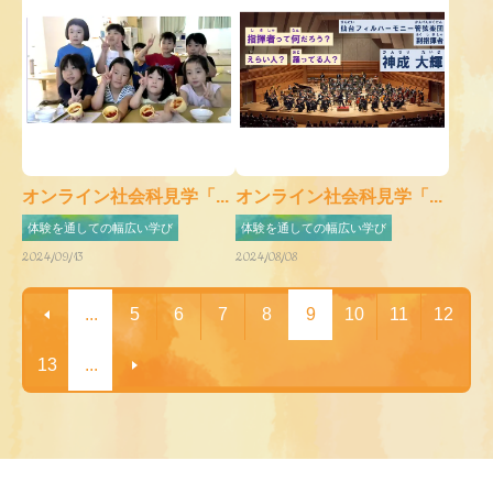
オンライン社会科見学「...
オンライン社会科見学「...
体験を通しての幅広い学び
体験を通しての幅広い学び
2024/09/13
2024/08/08
...
5
6
7
8
9
10
11
12
13
...