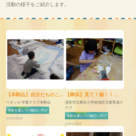
活動の様子をご紹介します。
【本駒込】自分たちのこ...
【舞浜】見て！歯！！ ...
ベネッセ 学童クラブ本駒込
浦安市立舞浜小学校地区児童育成ク
ラブ
体験を通しての幅広い学び
体験を通しての幅広い学び
2024/11/28
2024/11/28