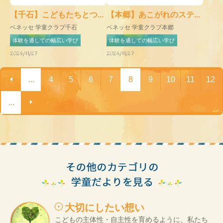
【千石】こどもたちとつ...
【本郷】あこがれのステ...
ベネッセ 学童クラブ千石
ベネッセ 学童クラブ本郷
体験を通しての幅広い学び
体験を通しての幅広い学び
2024/11/27
2024/11/27
...
4
5
6
7
8
9
10
11
12
...
大切にしたい想い
こどもの主体性・自主性を育めるように、私たち