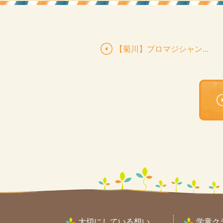
【菊川】プロマジシャン...
大切にしている想い
学童ク