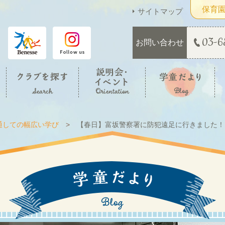
保育
サイトマップ
03-6
お問い合わせ
通しての幅広い学び
【春日】富坂警察署に防犯遠足に行きました！ 