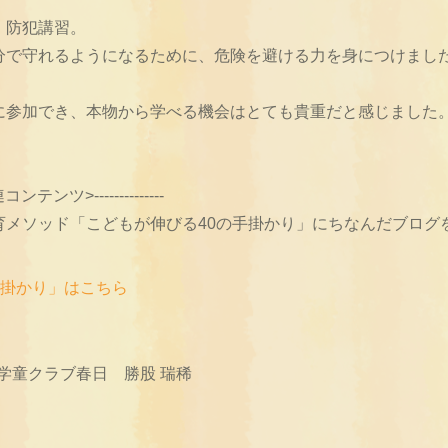
、防犯講習。
分で守れるようになるために、危険を避ける力を身につけまし
に参加でき、本物から学べる機会はとても貴重だと感じました
<関連コンテンツ>--------------
育メソッド「こどもが伸びる40の手掛かり」にちなんだブログ
手掛かり」はこちら
 学童クラブ春日 勝股 瑞稀