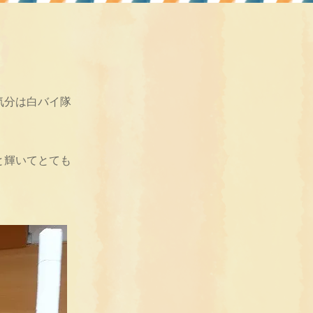
気分は白バイ隊
と輝いてとても