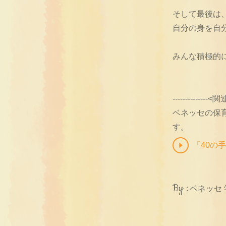
そして最後は
自分の身を自
みんな積極的
--------------
ベネッセの保
す。
「40の
By :
ベネッセ