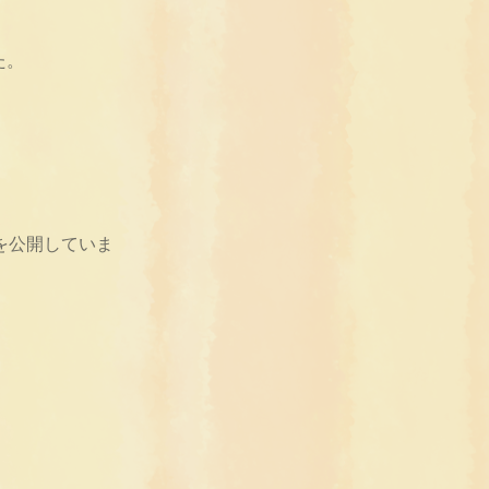
た。
。
を公開していま