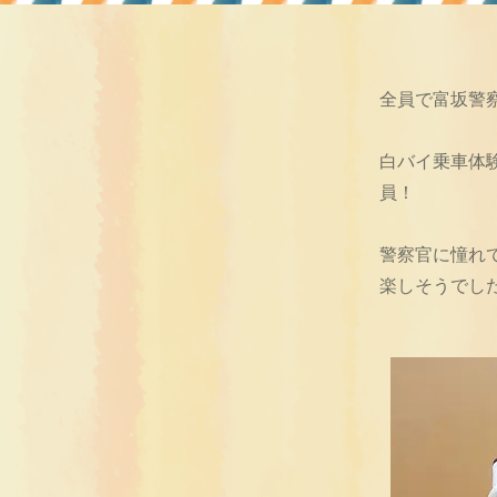
全員で富坂警
白バイ乗車体
員！
警察官に憧れ
楽しそうでし