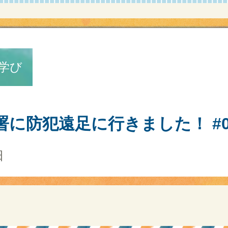
学び
に防犯遠足に行きました！ #0
日