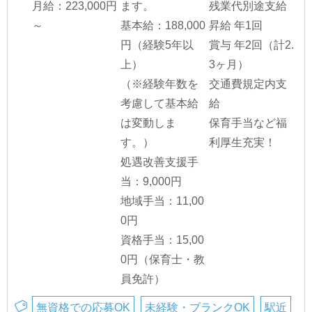
月給：223,000円
ます。
残業代別途支給
～
基本給：188,000
昇給 年1回
円（経験5年以
賞与 年2回（計2.
上）
3ヶ月）
（※経験年数を
交通費規定内支
考慮して基本給
給
は変動しま
保育手当など福
す。）
利厚生充実！
処遇改善支援手
当：9,000円
地域手当：11,00
0円
資格手当：15,00
0円（保育士・教
員免許）
無資格での応募OK
未経験・ブランクOK
駅近