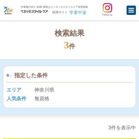
学童職の求人･転職･募集ならベネッセスタイルケア採用情報
学童中途
採用サイト
Follow us
検索結果
3
件
指定した条件
エリア
神奈川県
人気条件
無資格
3件を表示中