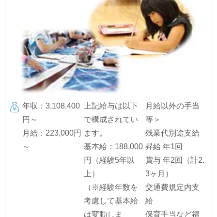
年収：3,108,400
上記給与は以下
月給以外の手当
円～
で構成されてい
等＞
月給：223,000円
ます。
残業代別途支給
～
基本給：188,000
昇給 年1回
円（経験5年以
賞与 年2回（計2.
上）
3ヶ月）
（※経験年数を
交通費規定内支
考慮して基本給
給
は変動しま
保育手当など福