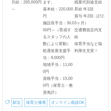
月給：285,000円
ます。
残業代別途支給
～
基本給：220,000
昇給 年1回
円
賞与 年2回（計2.
施設長手当：30,0
3ヶ月）
00円～（育成す
交通費規定内支
るスタッフの人
給
数により変動）
保育手当など福
処遇改善支援手
利厚生充実！
当：9,000円
地域手当：11,00
0円
資格手当：15,00
0円（保育士・教
員免許）
駅近
保育士優遇
オンライン面談OK