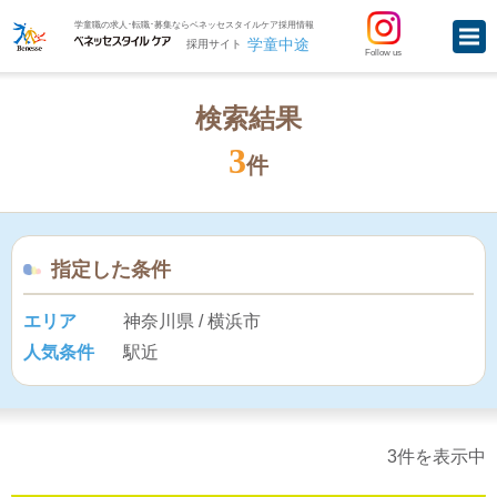
学童職の求人･転職･募集ならベネッセスタイルケア採用情報
学童中途
採用サイト
Follow us
検索結果
3
件
指定した条件
エリア
神奈川県 / 横浜市
人気条件
駅近
3件を表示中