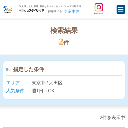
学童職の求人･転職･募集ならベネッセスタイルケア採用情報
学童中途
採用サイト
Follow us
検索結果
2
件
指定した条件
エリア
東京都 / 大田区
人気条件
週1日～OK
2件を表示中