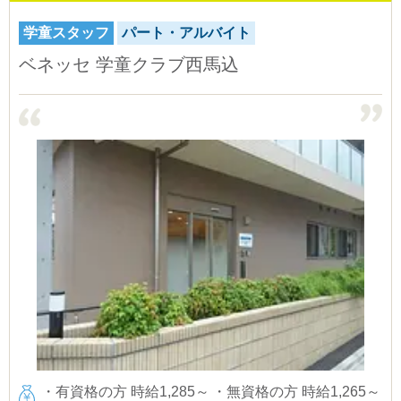
学童スタッフ
パート・アルバイト
ベネッセ 学童クラブ西馬込
・有資格の方 時給1,285～
・無資格の方 時給1,265～