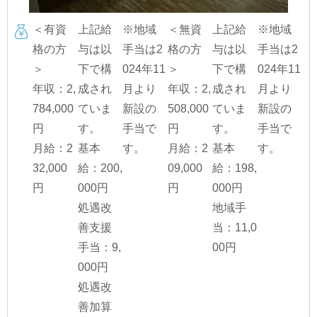
＜有資
上記給
※地域
＜無資
上記給
※地域
格の方
与は以
手当は2
格の方
与は以
手当は2
＞
下で構
024年11
＞
下で構
024年11
年収：2,
成され
月より
年収：2,
成され
月より
784,000
ていま
新設の
508,000
ていま
新設の
円
す。
手当で
円
す。
手当で
月給：2
基本
す。
月給：2
基本
す。
32,000
給：200,
09,000
給：198,
円
000円
円
000円
処遇改
地域手
善支援
当：11,0
手当：9,
00円
000円
処遇改
善加算