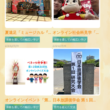
夏遠足「ミュージカル『...
オンライン社会科見学「...
体験を通しての幅広い学び
体験を通しての幅広い学び
2024/07/31
2024/07/11
オンラインイベント「第...
日本放課後学会 第１回...
体験を通しての幅広い学び
世代を超えた交流