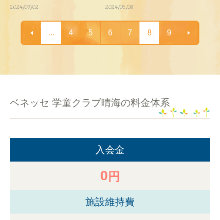
2024/07/02
2024/06/08
...
4
5
6
7
8
9
ベネッセ 学童クラブ晴海の料金体系
入会金
0
円
施設維持費