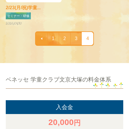
2/23(月/祝)学童...
セミナー・研修
2026/01/30
1
2
3
4
ベネッセ 学童クラブ文京大塚の料金体系
入会金
20,000
円