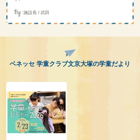
By :
施設長 / 武田
ベネッセ 学童クラブ文京大塚の学童だより