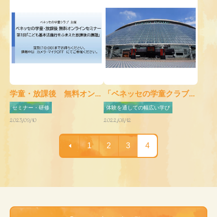
学童・放課後 無料オン...
「ベネッセの学童クラブ...
セミナー・研修
体験を通しての幅広い学び
2023/09/10
2022/08/12
1
2
3
4