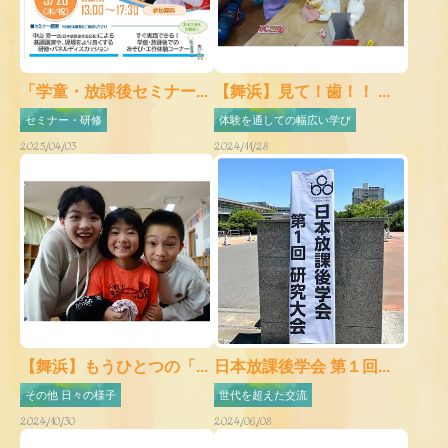
「学童・放課後セミナー...
【舞浜】見て！歯！！ ...
セミナー・研修
体験を通しての幅広い学び
2025/04/03
2024/11/28
【舞浜】もうひとつの「...
日本放課後学会 第１回...
その他 日々の様子
世代を超えた交流
2024/10/30
2024/06/08