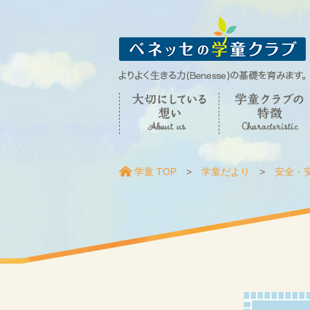
学童 TOP
学童だより
安全・