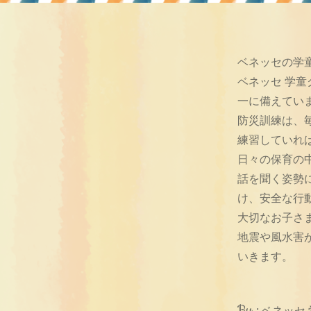
ベネッセの学
ベネッセ 学
一に備えてい
防災訓練は、
練習していれ
日々の保育の
話を聞く姿勢
け、安全な行
大切なお子さ
地震や風水害
いきます。
By :
ベネッセ