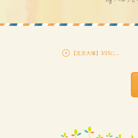
【文京大塚】3/15に...