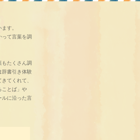
います。
かって言葉を調
葉もたくさん調
は辞書引き体験
てきてくれて、
ることば」や
ールに沿った言