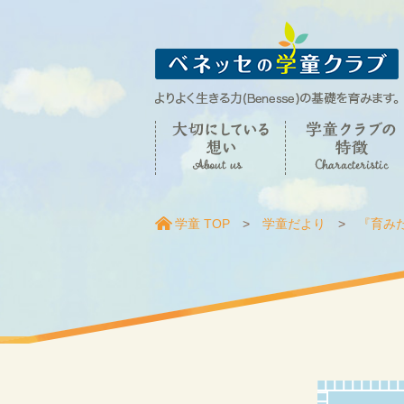
学童 TOP
学童だより
『育み