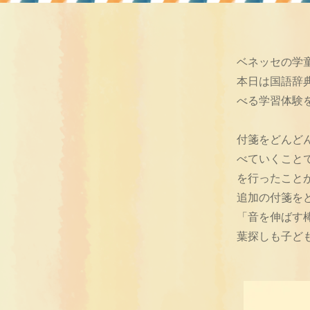
ベネッセの学
本日は国語辞
べる学習体験
付箋をどんど
べていくこと
を行ったこと
追加の付箋を
「音を伸ばす
葉探しも子ど