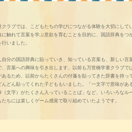
童クラブでは、こどもたちの学びにつながる体験を大切にして
典に触れて言葉を学ぶ意欲を育むことを目的に、国語辞典をつ
を行いました。
ん自分の国語辞典に貼っていき、知っている言葉も、新しい言
で、言葉への興味を引き出します。以前も万世橋学童クラブで
があるため、以前からたくさんの付箋を貼ってきた辞書を持っ
どんどん貼ってくれた子どももいました。「一文字で意味があ
棒（文字）がたくさん入っていることば」など、いろいろなル
もたちには楽しくゲーム感覚で取り組めていたようです。