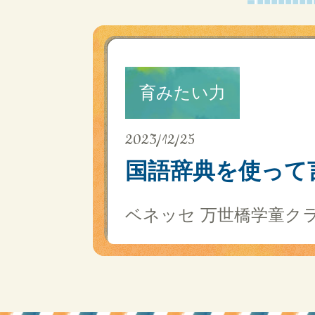
育みたい力
2023/12/25
国語辞典を使って
ベネッセ 万世橋学童ク