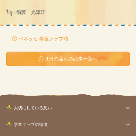
By :
衛藤 光津江
ベネッセ 学童クラブ晴...
1日の流れの記事一覧へ
大切にしている想い
学童クラブの特徴