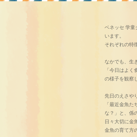
ベネッセ 学
います。
それぞれの特
なかでも、生
「今日はよく
の様子を観察
先日のえさや
「最近金魚た
な？」と、係
日々大切に金
金魚の育て方