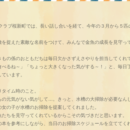
童クラブ桜新町では、長い話し合いを経て、今年の３月から５匹
徴を捉えた素敵な名前をつけて、みんなで金魚の成長を見守っ
きもの係のおともだちは毎日欠かさずえさやりを担当してくれ
食べるね～」「ちょっと大きくなった気がする～！」と、毎日
しています。
りタイム時のこと。
ちの元気がない気がして…。きっと、水槽の大掃除が必要なん
の女の子が水槽のお掃除を提案してくれました。
魚たちを見守ってくれているからこその気づきだと思います。
の本を参考にしながら、当日のお掃除スケジュールを立ててく