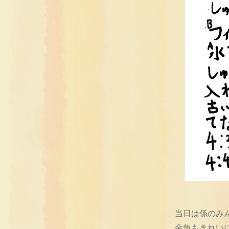
当日は係のみ
金魚もきれい