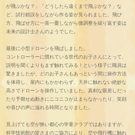
が飛ぶかな？」「どうしたら遠くまで飛ぶかな？」な
ど、試行錯誤をしながら作る姿が見られました。飛び
方、飛ばせ方に一喜一憂しながら微調整を繰り返す姿は
未来の設計士さんのようでした。
最後に小型ドローンを飛ばしました。
コントローラーに慣れている世代のお子さんにとって、
説明を聞くよりもまず触れてみる！という様子に職員は
驚きましたが、どのお子さんもあっという間に操作方法
を体得し、屋内にもかかわらず、天井に触れない絶妙な
高さでドローンを操作していました。真剣な眼差しだっ
たり予期せぬ動きにニコニコが止まらなかったり、笑顔
や喜びの声に溢れる時間となりました。
見上げても空が狭い都心の学童クラブではありますが、
科学技術館の皆さまのご協力により、空や飛行機に触れ