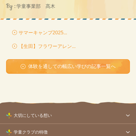
By :
学童事業部 髙木
サマーキャンプ2025...
【生田】フラワーアレン...
体験を通しての幅広い学びの記事一覧へ
大切にしている想い
学童クラブの特徴