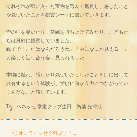
それぞれが気に入った宝物を選んで鑑賞し、感じたこと
や気づいたことを鑑賞シートに書いていきます。
壺の中を覗いたり、茶碗を持ち上げてみたり、こどもた
ちは真剣に観察していました。
親子で「これはなんだろうね」「中になにか見える！」
と楽しく話し合う姿も見られました。
本物に触れ、感じたり気づいたりしたことを口に出して
共有するという体験が、学びに向かう力につながってい
くんだな、と感じています。
By :
ベネッセ 学童クラブ生田 衛藤 光津江
オンライン社会科見学「...