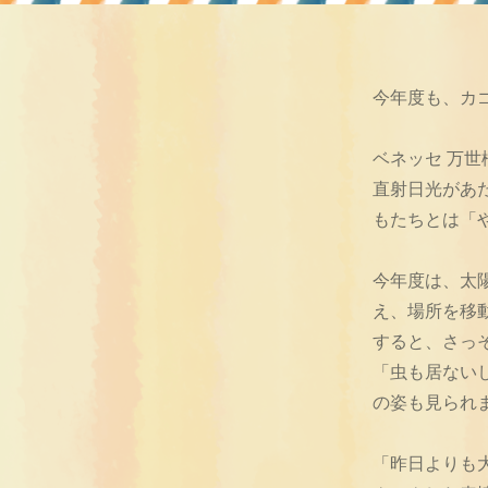
今年度も、カ
ベネッセ 万
直射日光があ
もたちとは「
今年度は、太
え、場所を移
すると、さっ
「虫も居ない
の姿も見られ
「昨日よりも