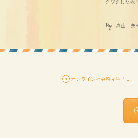
クワクした表
By :
髙山 奈
オンライン社会科見学「...