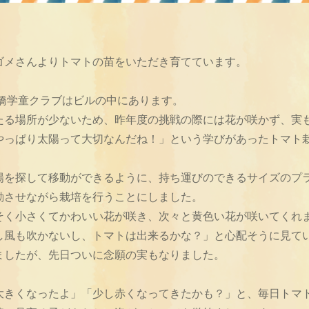
ゴメさんよりトマトの苗をいただき育てています。
世橋学童クラブはビルの中にあります。
たる場所が少ないため、昨年度の挑戦の際には花が咲かず、実
やっぱり太陽って大切なんだね！」という学びがあったトマト
陽を探して移動ができるように、持ち運びのできるサイズのプ
動させながら栽培を行うことにしました。
そく小さくてかわいい花が咲き、次々と黄色い花が咲いてくれ
し風も吹かないし、トマトは出来るかな？」と心配そうに見て
ましたが、先日ついに念願の実もなりました。
大きくなったよ」「少し赤くなってきたかも？」と、毎日トマ