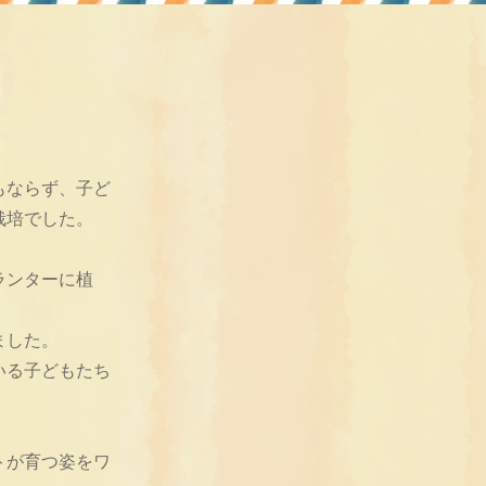
もならず、子ど
栽培でした。
ランターに植
ました。
いる子どもたち
トが育つ姿をワ