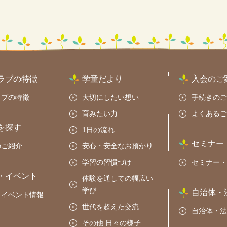
ラブの特徴
学童だより
入会のご
ラブの特徴
大切にしたい想い
手続きのご
育みたい力
よくあるご
を探す
1日の流れ
セミナー
のご紹介
安心・安全なお預かり
学習の習慣づけ
セミナー・
・イベント
体験を通しての幅広い
学び
自治体・
・イベント情報
世代を超えた交流
自治体・法
その他 日々の様子