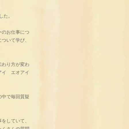
した。
ーのお仕事につ
について学び、
伝わり方が変わ
アイ エオアイ
の中で毎回質疑
事をしていて、
たくさんの質問