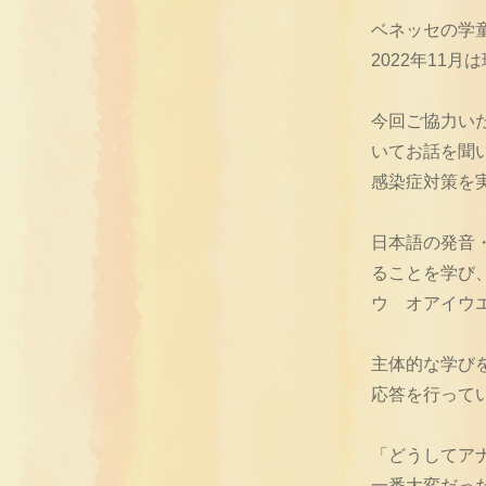
ベネッセの学
2022年11
今回ご協力い
いてお話を聞
感染症対策を
日本語の発音
ることを学び
ウ オアイウ
主体的な学び
応答を行って
「どうしてア
一番大変だっ