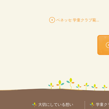
ベネッセ 学童クラブ菊...
大切にしている想い
学童ク