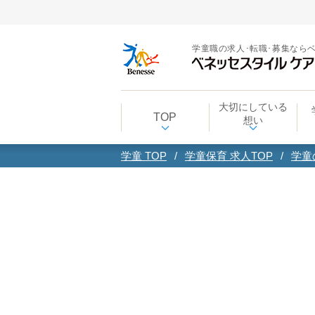
学童職の求人･転職･募集なら
大切にしている
TOP
想い
学童 TOP
学童保育 求人TOP
学童