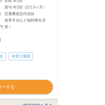
5
昇給 年1回
賞与 年2回（計2.3ヶ月）
基
交通費規定内支給
保育手当など福利厚生充
円
実！
育
近
保育士優遇
リーする