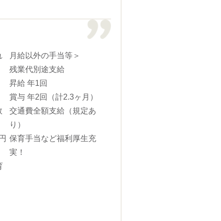
れ
月給以外の手当等＞
残業代別途支給
昇給 年1回
賞与 年2回（計2.3ヶ月）
数
交通費全額支給（規定あ
り）
円
保育手当など福利厚生充
実！
育